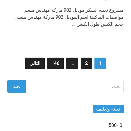
مشروع تعبيه السكر موديل 902 ماركة مهندس منسي
مواصفات الماكينة اسم الموديل 902 ماركة مهندس منسي
حجم الكيس طول الكيس …
تعدد
1
2
…
146
التالي
صفحات
البحث
المقالات
عن:
تعبئة وتغليف
0 -500