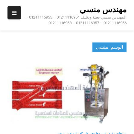
Ski
مهندس منسي
t
conten
المهندس منسي تعبئة وتغليف 01211116954 – 01211116955 –
01211116956 – 01211116957 – 01211116958
الوسم:
منسي
منتجات نقوم بتوريدها نحن شركة المهندس منسى