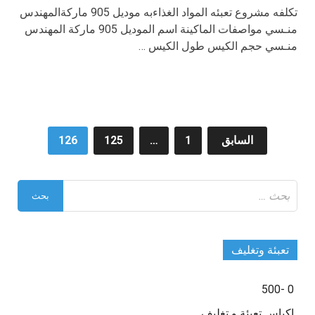
تكلفه مشروع تعبئه المواد الغذاءبه موديل 905 ماركةالمهندس
منـسي مواصفات الماكينة اسم الموديل 905 ماركة المهندس
منـسي حجم الكيس طول الكيس …
تعدد
السابق
1
…
125
126
صفحات
البحث
المقالات
عن:
تعبئة وتغليف
0 -500
اكياس تعبئة و تغليف