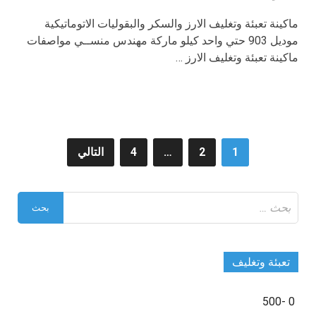
ماكينة تعبئة وتغليف الارز والسكر والبقوليات الاتوماتيكية
موديل 903 حتي واحد كيلو ماركة مهندس منســي مواصفات
ماكينة تعبئة وتغليف الارز …
تعدد
1
2
…
4
التالي
صفحات
البحث
المقالات
عن:
تعبئة وتغليف
0 -500