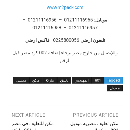
www.m2pack.com
موبايل:
01211116955 – 01211116956 –
01211116957 – 01211116958
تليفون ارضي
0225880056
فاكس ارضي
وللإتصال من خارج مصر برجاء إضافة 002 كود مصر قبل
الرقم
Tagged
801
المهندس
تغليق
ماركة
مكن
منسي
موديل
تصفّح
PREVIOUS ARTICLE
NEXT ARTICLE
مكن تغليف مصريه موديل
مكن للتغليف في مصر