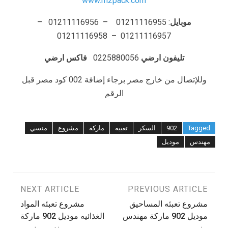
www.m2pack.com
موبايل
: 01211116955 – 01211116956 –
01211116957 – 01211116958
تليفون ارضي
0225880056
فاكس ارضي
وللإتصال من خارج مصر برجاء إضافة 002 كود مصر قبل
الرقم
Tagged
902
السكر
تعبيه
ماركة
مشروع
منسي
مهندس
موديل
تصفّح
PREVIOUS ARTICLE
NEXT ARTICLE
مشروع تعبئه المساحيق
مشروع تعبئه المواد
المقالات
موديل 902 ماركة مهندس
الغذائيه موديل 902 ماركة