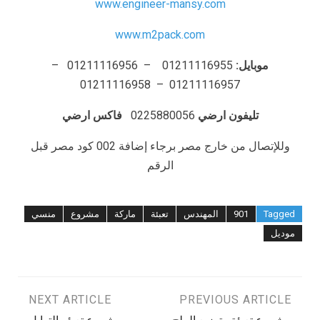
www.engineer-mansy.com
www.m2pack.com
موبايل:
01211116955 – 01211116956 –
01211116957 – 01211116958
تليفون ارضي
0225880056
فاكس ارضي
وللإتصال من خارج مصر برجاء إضافة 002 كود مصر قبل
الرقم
Tagged
901
المهندس
تعبئة
ماركة
مشروع
منسي
موديل
تصفّح
PREVIOUS ARTICLE
NEXT ARTICLE