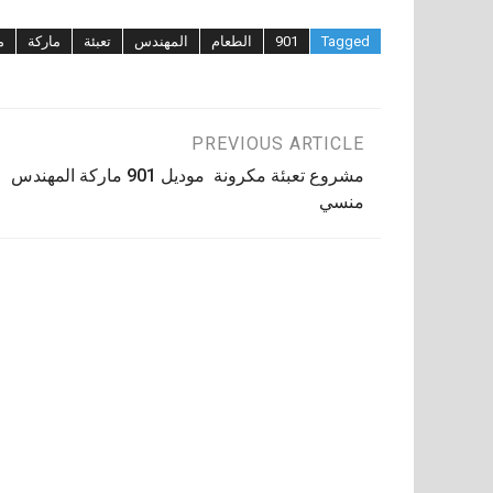
Tagged
901
الطعام
المهندس
تعبئة
ماركة
م
تصفّح
PREVIOUS ARTICLE
مشروع تعبئة مكرونة موديل 901 ماركة المهندس
المقالات
منسي