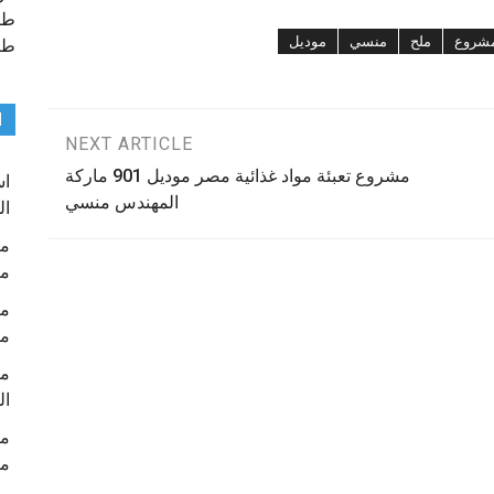
طب
شروع
ملح
منسي
موديل
طب
ا
NEXT ARTICLE
مشروع تعبئة مواد غذائية مصر موديل 901 ماركة
المهندس منسي
ال
م
م
ال
م