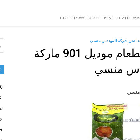
دها نحن شركة المهندس منسى
ال
عن
مشروع تعبئة ملح الطعام موديل 901 ماركة
دس منسي
ت
0 -500
اك
تع
خا
خا