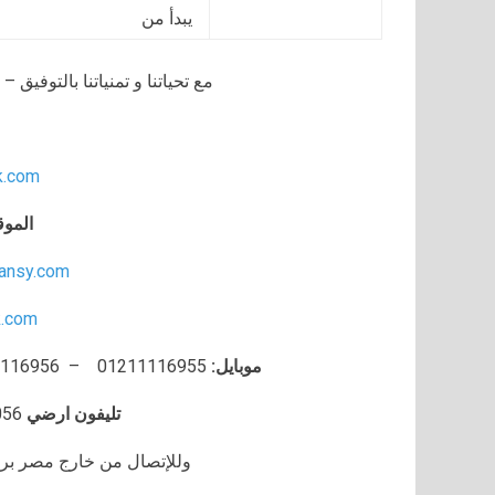
يبدأ من
مع تحياتنا و تمنياتنا بالتوفي
k.com
الموق
ansy.com
.com
موبايل:
01211116955 – 01211116956 – 01211116957 – 01211116958
تليفون ارضي
056
وللإتصال من خارج مصر برجاء إضافة 002 كو