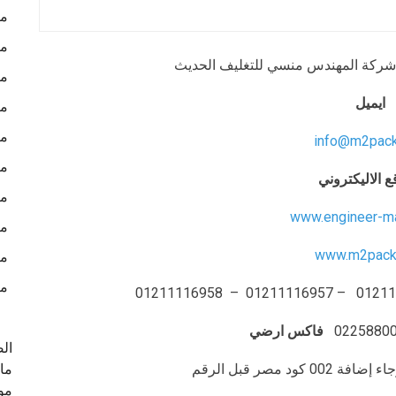
ما
ما
ق – شركة المهندس منسي للتغليف الحديث
ما
ايميل
ما
ما
info@m2pac
ما
ع الاليكتروني
ما
www.engineer-m
ما
www.m2pack
ما
من
0225880
فاكس ارضي
ال
د مصر قبل الرقم
ماك
موا