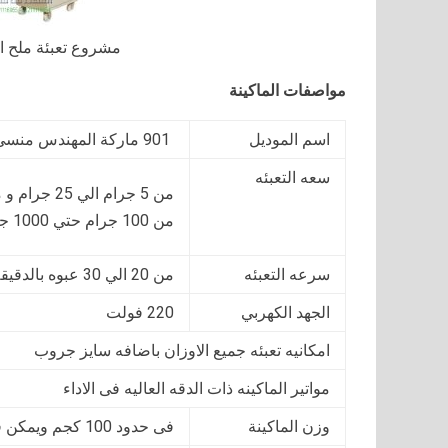
مشروع تعبئة ملح ا
مواصفات الماكينة
اسم الموديل
901 ماركة المهندس منسي
سعه التعبئه
من 100 جرام حتي 1000 جرام
سرعه التعبئه
من 20 الي 30 عبوه بالدقيقة اى من 1200 الى 2400 فى الساعة او حسب سرعة العامل
الجهد الكهربي
220 فولت
امكانيه تعبئه جميع الاوزان باضافه سايز جروب
مواتير الماكينه ذات الدقه العاليه فى الاداء
وزن الماكينة
فى حدود 100 كجم ويمكن فك وتركيب الماكينة فى اى مكان