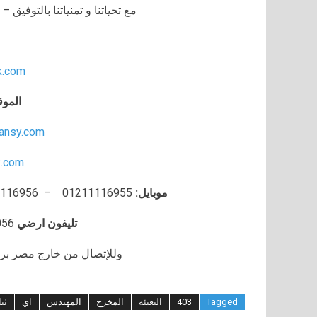
مع تحياتنا و تمنياتنا بالتوفي
k.com
الموق
ansy.com
.com
موبايل:
01211116955 – 01211116956 – 01211116957 –
تليفون ارضي
056
وللإتصال من خارج مصر برجاء إضافة 002 كو
Tagged
403
التعبئه
المخرج
المهندس
اي
ثنا