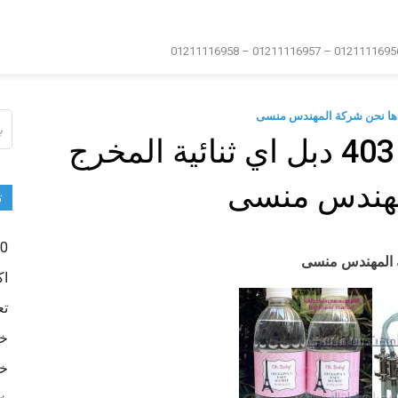
دها نحن شركة المهندس منسى
ال
عن
مشروع التعبئه موديل 403 دبل اي ثنائية المخرج
مهندس منسى
ت
0 -500
اك
تع
خا
خا