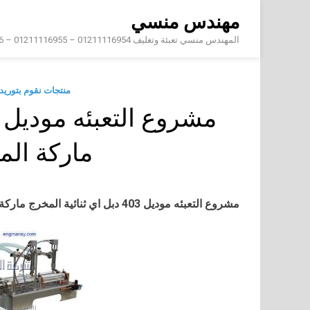
Skip
مهندس منسي
to
content
المهندس منسي تعبئة وتغليف 01211116954 – 01211116955 – 01211116956 – 01211116957 – 01211116958
منتجات نقوم بتوري
ماركة ال
مشروع التعبئه
موديل 403 دبل اي ثنائية المخرج ماركة المهندس منسى