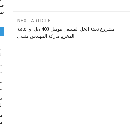
طب
طب
NEXT ARTICLE
مشروع تعبئة الخل الطبيعى موديل 403 دبل اي ثنائية
ا
المخرج ماركة المهندس منسى
ال
م
م
ال
م