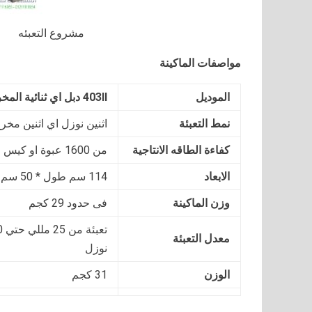
مشروع التعبئه
مواصفات الماكينة
الموديل
403II
دبل اي ثنائية الم
نمط التعبئة
اثنين نوزل اي اثنين مخر
كفاءة الطاقه الانتاجية
من 1600 عبوة او كيس حتي 3400 عبوه او كيس في الساعة
الابعاد
114 سم طول * 50 سم عرض * 42 سم ارتفاع
وزن الماكينة
فى حدود 29 كجم
معدل التعبئة
نوزل
الوزن
31 كجم