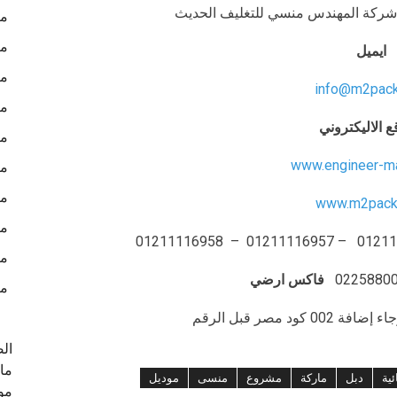
ق – شركة المهندس منسي للتغليف الحديث
ما
ما
ايميل
ما
info@m2pac
ما
ع الاليكتروني
ما
www.engineer-m
ما
ما
www.m2pack
ما
01211116958
ما
0225880
فاكس ارضي
من
د مصر قبل الرقم
ال
ماك
ئية
دبل
ماركة
مشروع
منسى
موديل
موا