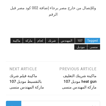
وللإتصال من خارج مصر برجاء إضافة 002 كود مصر قبل
الرقم
Tagged
107
المهندس
شرنك
لحام
ماركة
ماكينة
منسى
موديل
تصفّح
PREVIOUS ARTICLE
NEXT ARTICLE
ماكينة شرينك التغليف
ماكينة فيلم شرنك
المقالات
heat gun موديل 107
بالتقسيط موديل 107
ماركة المهندس منسى
ماركة المهندس منسى
البحث