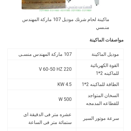
ماكينة لحام شرنك موديل 107 ماركة المهندس
منـسي
مواصفات الماكينة
موديل الماكينة
107 ماركة المهندس منسـى
القوة الكهربائية
V 60-50 HZ 220
للماكينه 2*1
الطاقة للماكينه 2*1
4.5 KW
السخان المتواجد
500 W
للقطاعه المدمجه
عشره متر فى الدقيقة اى
سرعة موتور السير
ستمائة متر فى الساعة