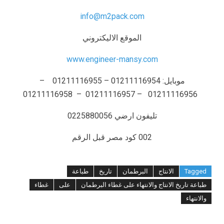
info@m2pack.com
الموقع الاليكتروني
www.engineer-mansy.com
موبايل: 01211116954 – 01211116955 –
01211116956 – 01211116957 – 01211116958
تليفون ارضي 0225880056
002 كود مصر قبل الرقم
Tagged
الانتاج
البرطمان
تاريخ
طباعة
طباعة تاريخ الانتاج والانتهاء على غطاء البرطمان
على
غطاء
والانتهاء