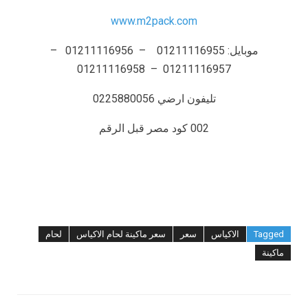
www.m2pack.com
موبايل: 01211116955 – 01211116956 –
01211116957 – 01211116958
تليفون ارضي 0225880056
002 كود مصر قبل الرقم
Tagged
الاكياس
سعر
سعر ماكينة لحام الاكياس
لحام
ماكينة