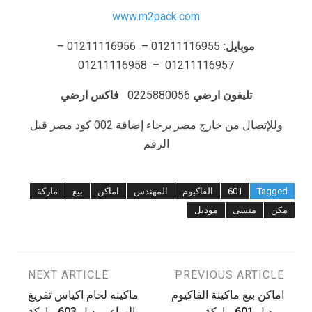
www.m2pack.com
موبايل:
01211116955 – 01211116956 –
01211116957 – 01211116958
تليفون ارضي
0225880056
فاكس ارضي
وللإتصال من خارج مصر برجاء إضافة 002 كود مصر قبل
الرقم
Tagged
601
الفاكيوم
المهندس
اماكن
بيع
ماركة
مكن
منسى
موديل
تصفّح
PREVIOUS ARTICLE
NEXT ARTICLE
اماكن بيع ماكينة الفاكيوم
ماكينه لحام اكياس تفريغ
موديل 601 ماركة
الهواء موديل 603 ماركة