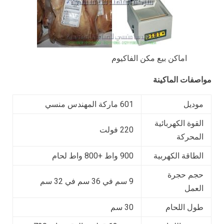
اماكن بيع مكن الفاكيوم
مواصفات الماكينة
موديل
601 ماركة المهندس منسي
القوة الكهربائية
220 فولت
المحركة
الطاقة الكهربية
900 واط +800 واط لحام
حجم حجرة
9 سم في 36 سم في 32 سم
العمل
طول اللحام
30 سم