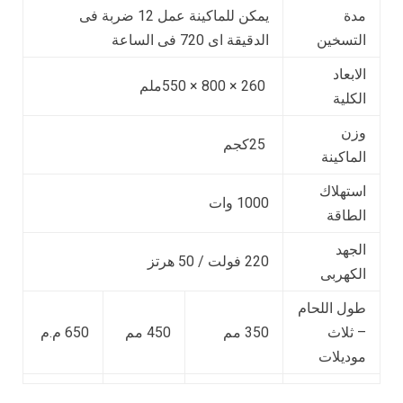
مدة
يمكن للماكينة عمل 12 ضربة فى
التسخين
الدقيقة اى 720 فى الساعة
الابعاد
260 × 800 × 550ملم
الكلية
وزن
25كجم
الماكينة
استهلاك
1000 وات
الطاقة
الجهد
220 فولت / 50 هرتز
الكهربى
طول اللحام
– ثلاث
350 مم
450 مم
650 م.م
موديلات