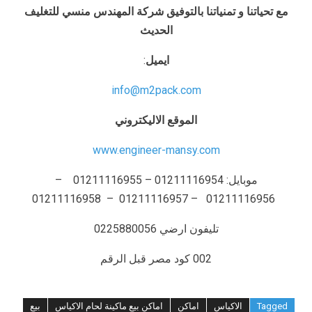
مع تحياتنا و تمنياتنا بالتوفيق شركة المهندس منسي للتغليف
الحديث
ايميل
:
info@m2pack.com
الموقع الاليكتروني
www.engineer-mansy.com
موبايل: 01211116954 – 01211116955 –
01211116956 – 01211116957 – 01211116958
تليفون ارضي 0225880056
002 كود مصر قبل الرقم
Tagged
الاكياس
اماكن
اماكن بيع ماكينة لحام الاكياس
بيع