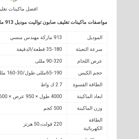
افضل ماكينات تغلي
مواصفات
ماكينات تغليف صابون تواليت موديل 913 ماركة مهندس منسي
الموديل
913 ماركة مهندس منسي
سرعة التعبئة
35-180 قطعة/الدقيقة
عرض اللحام
90-320 مللى
حجم الكيس
65-190مللى طول/30-160 مللى عرض/5-50مللى ارتفاع
الطاقة القسوة
2.7 ك واط
ابعاد الماكينة
4000 طول × 950 عرض × 1600 ارتفاع (مللى)
وزن الماكينة
500 كجم
الطاقة
220 فولت،50 هرتز
الكهربائية