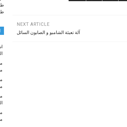
طب
طب
NEXT ARTICLE
ا
آلة تعبئة الشامبو و الصابون السائل
ال
م
م
ال
م