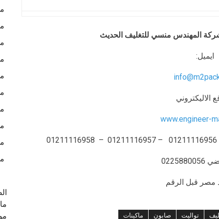
ما
ما
يق شركة المهندس منسي للتغليف الحديث
ما
ايميل:
ما
ما
info@m2pac
ما
ع الاليكتروني
ما
www.engineer-m
ما
ما
من
0225880
ال
ماك
موا
ليف
تواليت
صابون
ماكينات