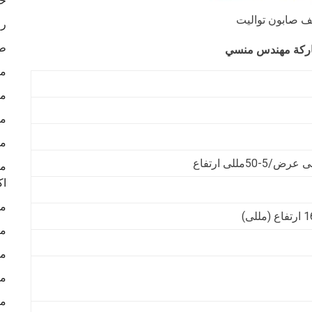
خا
ف صابون تواليت
رو
طب
ما
ما
ما
ما
ما
اك
ما
ما
ما
ما
ما