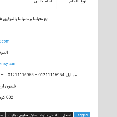
نوع اللحام
لحام خلفى
مع تحياتنا و تمنياتنا بالتوف
k.com
الموق
ansy.com
موبايل: 01211116954 – 01211116955 – 01211116956 – 01211116957 – 01211116958
تليفون ارضي 056
002 كود مصر قبل الرقم
Tagged
افضل
افضل ماكينات تغليف صابون تواليت
تغ