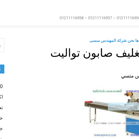
دها نحن شركة المهندس منسى
ال
عن
غليف صابون تواليت
ت
0 -500
اك
تع
خا
خا