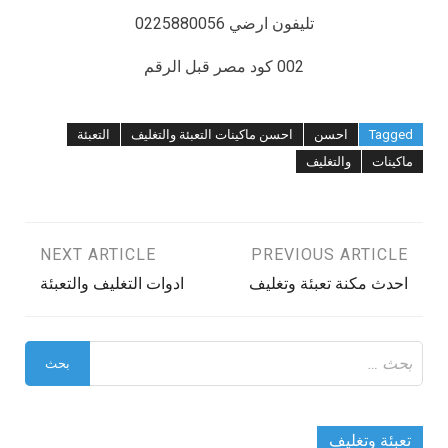
تليفون ارضي 0225880056
002 كود مصر قبل الرقم
Tagged
احسن
احسن ماكينات التعبئة والتغليف
التعبئة
ماكينات
والتغليف
تصفّح
PREVIOUS ARTICLE
NEXT ARTICLE
احدث مكنة تعبئة وتغليف
ادوات التغليف والتعبئة
المقالات
البحث
عن:
تعبئة وتغليف