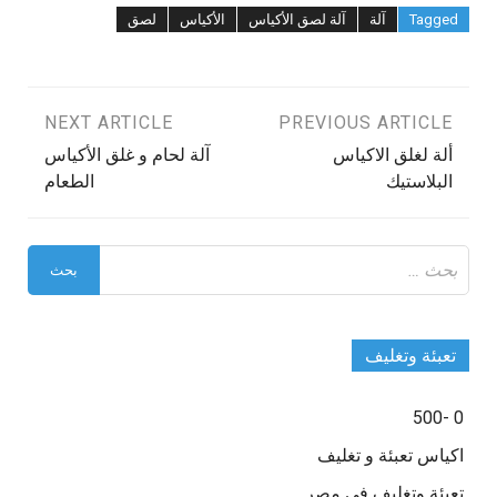
Tagged
آلة
آلة لصق الأكياس
الأكياس
لصق
تصفّح
PREVIOUS ARTICLE
NEXT ARTICLE
ألة لغلق الاكياس
آلة لحام و غلق الأكياس
المقالات
البلاستيك
الطعام
البحث
عن:
تعبئة وتغليف
0 -500
اكياس تعبئة و تغليف
تعبئة وتغليف في مصر